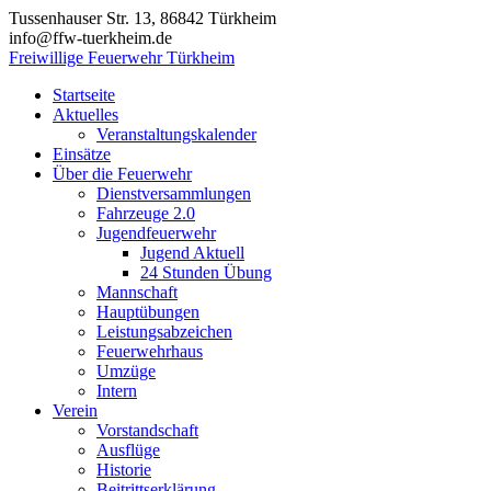
Zum
Tussenhauser Str. 13, 86842 Türkheim
Inhalt
info@ffw-tuerkheim.de
springen
Freiwillige Feuerwehr Türkheim
Startseite
Aktuelles
Veranstaltungskalender
Einsätze
Über die Feuerwehr
Dienstversammlungen
Fahrzeuge 2.0
Jugendfeuerwehr
Jugend Aktuell
24 Stunden Übung
Mannschaft
Hauptübungen
Leistungsabzeichen
Feuerwehrhaus
Umzüge
Intern
Verein
Vorstandschaft
Ausflüge
Historie
Beitrittserklärung