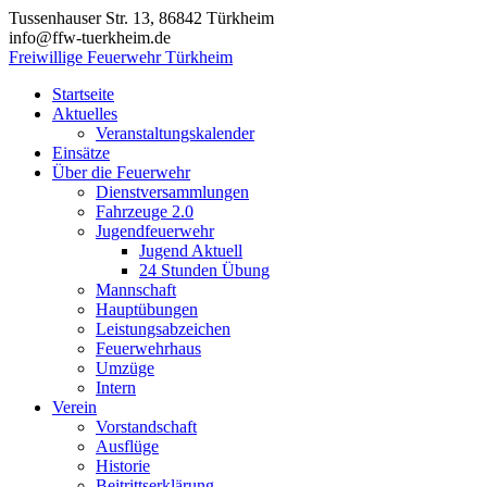
Zum
Tussenhauser Str. 13, 86842 Türkheim
Inhalt
info@ffw-tuerkheim.de
springen
Freiwillige Feuerwehr Türkheim
Startseite
Aktuelles
Veranstaltungskalender
Einsätze
Über die Feuerwehr
Dienstversammlungen
Fahrzeuge 2.0
Jugendfeuerwehr
Jugend Aktuell
24 Stunden Übung
Mannschaft
Hauptübungen
Leistungsabzeichen
Feuerwehrhaus
Umzüge
Intern
Verein
Vorstandschaft
Ausflüge
Historie
Beitrittserklärung