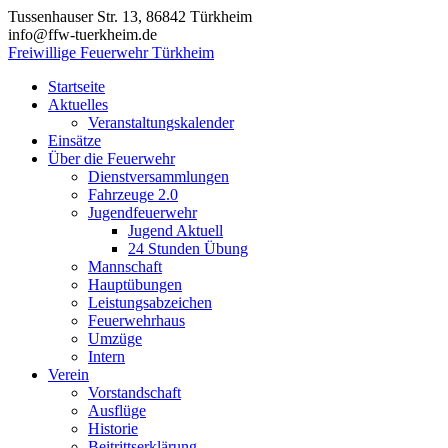
Zum
Tussenhauser Str. 13, 86842 Türkheim
Inhalt
info@ffw-tuerkheim.de
springen
Freiwillige Feuerwehr Türkheim
Startseite
Aktuelles
Veranstaltungskalender
Einsätze
Über die Feuerwehr
Dienstversammlungen
Fahrzeuge 2.0
Jugendfeuerwehr
Jugend Aktuell
24 Stunden Übung
Mannschaft
Hauptübungen
Leistungsabzeichen
Feuerwehrhaus
Umzüge
Intern
Verein
Vorstandschaft
Ausflüge
Historie
Beitrittserklärung