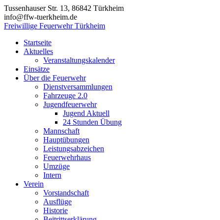
Zum
Tussenhauser Str. 13, 86842 Türkheim
Inhalt
info@ffw-tuerkheim.de
springen
Freiwillige Feuerwehr Türkheim
Startseite
Aktuelles
Veranstaltungskalender
Einsätze
Über die Feuerwehr
Dienstversammlungen
Fahrzeuge 2.0
Jugendfeuerwehr
Jugend Aktuell
24 Stunden Übung
Mannschaft
Hauptübungen
Leistungsabzeichen
Feuerwehrhaus
Umzüge
Intern
Verein
Vorstandschaft
Ausflüge
Historie
Beitrittserklärung