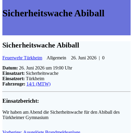
Sicherheitswache Abiball
Sicherheitswache Abiball
Feuerwehr Türkheim
Allgemein
26. Juni 2026
|
0
Datum:
26. Juni 2026 um 19:00 Uhr
Einsatzart:
Sicherheitswache
Einsatzort:
Türkheim
Fahrzeuge:
14/1 (MTW)
Einsatzbericht:
Wir haben am Abend die Sicherheitswache für den Abiball des
Türkheimer Gymnasium
Vorheriger
Vorherige:
Ausgelöste Brandmeldeanlage