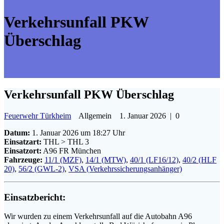
Verkehrsunfall PKW
Überschlag
Verkehrsunfall PKW Überschlag
Feuerwehr Türkheim
Allgemein
1. Januar 2026
|
0
Datum:
1. Januar 2026 um 18:27 Uhr
Einsatzart:
THL > THL 3
Einsatzort:
A96 FR München
Fahrzeuge:
11/1 (MZF)
,
14/1 (MTW)
,
40/1 (LF16/12)
,
40/2 (HLF
20)
,
56/2 (GWL-2)
,
VSA (Verkehrssicherungsanhänger)
Einsatzbericht:
Wir wurden zu einem Verkehrsunfall auf die Autobahn A96